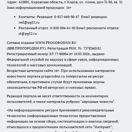
Адрес: 610001, Кировская область, г. Киров, ул. Азина, дом № 80, кв. 31
Знак информационной продукции: 16+
Контакты: Редакция: 8-927-669-90-87 Email редакции:
red@pg52.ru
Рекламный отдел: 8-920-004-61-95 Email рекламного отдела:
st@pg52.ru
Сетевое издание WWW.PROGORODNN.RU
(ВВВ.ПРОГОРОДНН.РУ). Регистрация РКН: №: 7378360181.
Регистрационный номер ЭЛ 77-90994 от 10.03.2026., выдано
Федеральной службой по надзору в сфере связи, информационных
технологий и массовых коммуникаций.
Возрастная категория сайта 16+. При использовании материалов
новостного портала progorodnn.ru гиперссылка на ресурс
обязательна
,
в противном случае будут применены нормы
законодательства РФ об авторских и смежных правах.
Редакция портала не несет ответственности за комментарии
пользователей, а также материалы рубрики "народные новости".
«На информационном ресурсе применяются рекомендательные
технологии (информационные технологии предоставления
информации на основе сбора, систематизации и анализа сведений,
относящихся к предпочтениям пользователей сети "Интернет",