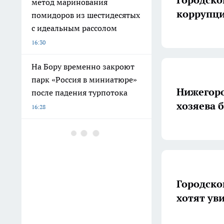
метод маринования
коррупц
помидоров из шестидесятых
с идеальным рассолом
16:30
На Бору временно закроют
парк «Россия в миниатюре»
Нижегоро
после падения турпотока
хозяева 
16:28
Поиск интимного досуга в
сети обошелся жителю
Арзамаса в 255 000 рублей
16:19
Городско
В августе нижегородцев
хотят ув
ждут новые меры
поддержки и ограничения