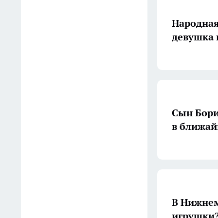
Народная
Университет Лобачевского
подвел итоги зачисления
девушка 
13:02
Перестаньте тратить деньги
на дорогую косметику: этот
простой летний фрукт
заменяет любой крем для
Сын Бори
лица
в ближай
12:50
Больше не трачу время на
стерилизацию: мои огурцы
остаются твердыми и
хрустящими всю зиму
В Нижнем
благодаря хитрости
игрушки