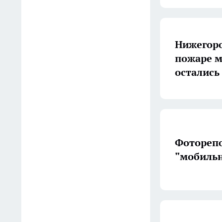
для нарушителей
16:02
Нижегоро
Нижний Новгород в
пожаре м
воскресенье ждет сухой день
остались
и кратковременный дождь
ночью
15:58
Огурцы перестают хрустеть
из-за одной привычки: эту
Фоторепо
ошибку совершают все
"мобиль
хозяйки после закрутки
15:38
Коврики из Фикс Прайса
пустила не под двери: