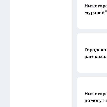
собрала эффектную садовую
Нижегоро
дорожку, которая выглядит в
муравей"
5 раз дороже цены
15:26
Иностранца с поддельными
документами поймали в
Кстовском районе
Городско
15:18
рассказа
«Дочка хочет спать на вашей
полке»: неожиданная
просьба соседки изменила
поездку в купе
14:35
Нижегоро
помогут 
Уголовное дело завели после