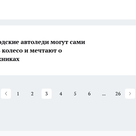
дские автоледи могут сами
 колесо и мечтают о
жниках
1
2
3
4
5
6
...
26