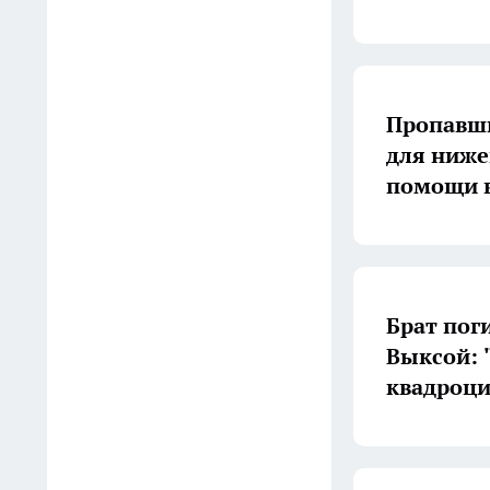
наезда водителя Volkswagen
на 4-летнего ребенка на
переходе в Городце
14:19
Пропавши
Птицы облетают этот сорт
для ниже
стороной: почему желтая
помощи в
малина станет вашим
главным фаворитом на
дачном участке
13:50
Брат погибшей школьни
Шашлычники из Баку
Выксой: 
обходятся без уксуса: один
квадроци
фрукт из холодильника
делает мясо мягким за 15
минут
13:38