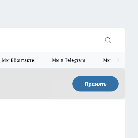
Мы ВКонтакте
Мы в Telegram
Мы в MAX
Принять