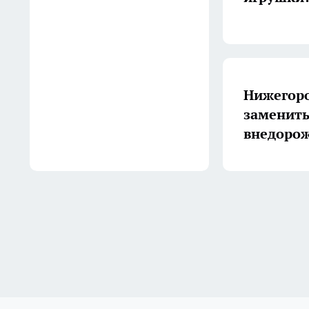
12:15
Обливаю туалетную бумагу
в уксусе — эффект
бомбический: этот простой
Нижегоро
трюк спасает кухню от
заменить
налета
внедоро
11:48