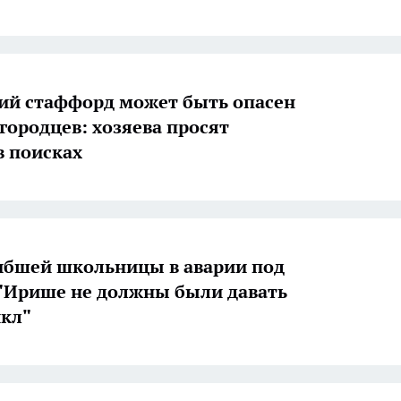
й стаффорд может быть опасен
городцев: хозяева просят
 поисках
цы в аварии под
"Ирише не должны были давать
кл"