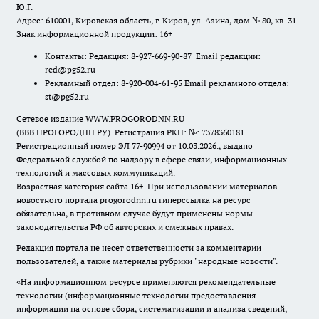
Ю.Г.
Адрес: 610001, Кировская область, г. Киров, ул. Азина, дом № 80, кв. 31
Знак информационной продукции: 16+
Контакты: Редакция: 8-927-669-90-87 Email редакции:
red@pg52.ru
Рекламный отдел: 8-920-004-61-95 Email рекламного отдела:
st@pg52.ru
Сетевое издание WWW.PROGORODNN.RU
(ВВВ.ПРОГОРОДНН.РУ). Регистрация РКН: №: 7378360181.
Регистрационный номер ЭЛ 77-90994 от 10.03.2026., выдано
Федеральной службой по надзору в сфере связи, информационных
технологий и массовых коммуникаций.
Возрастная категория сайта 16+. При использовании материалов
новостного портала progorodnn.ru гиперссылка на ресурс
обязательна
,
в противном случае будут применены нормы
законодательства РФ об авторских и смежных правах.
Редакция портала не несет ответственности за комментарии
пользователей, а также материалы рубрики "народные новости".
«На информационном ресурсе применяются рекомендательные
технологии (информационные технологии предоставления
информации на основе сбора, систематизации и анализа сведений,