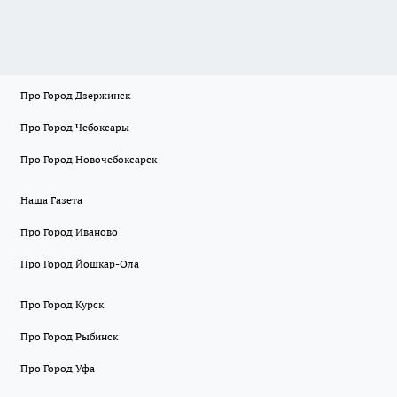
Про Город Дзержинск
Про Город Чебоксары
Про Город Новочебоксарск
Наша Газета
Про Город Иваново
Про Город Йошкар-Ола
Про Город Курск
Про Город Рыбинск
Про Город Уфа