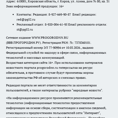
Адрес: 610001, Кировская область, г. Киров, ул. Азина, дом № 80, кв. 31
Знак информационной продукции: 16+
Контакты: Редакция: 8-927-669-90-87 Email редакции:
red@pg52.ru
Рекламный отдел: 8-920-004-61-95 Email рекламного отдела:
st@pg52.ru
Сетевое издание WWW.PROGORODNN.RU
(ВВВ.ПРОГОРОДНН.РУ). Регистрация РКН: №: 7378360181.
Регистрационный номер ЭЛ 77-90994 от 10.03.2026., выдано
Федеральной службой по надзору в сфере связи, информационных
технологий и массовых коммуникаций.
Возрастная категория сайта 16+. При использовании материалов
новостного портала progorodnn.ru гиперссылка на ресурс
обязательна
,
в противном случае будут применены нормы
законодательства РФ об авторских и смежных правах.
Редакция портала не несет ответственности за комментарии
пользователей, а также материалы рубрики "народные новости".
«На информационном ресурсе применяются рекомендательные
технологии (информационные технологии предоставления
информации на основе сбора, систематизации и анализа сведений,
относящихся к предпочтениям пользователей сети "Интернет",
находящихся на территории Российской Федерации)».
Подробнее