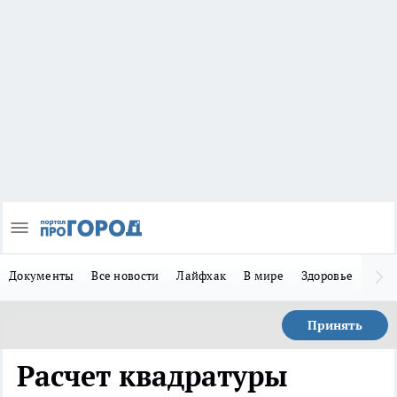
Документы
Все новости
Лайфхак
В мире
Здоровье
Зака
Принять
Расчет квадратуры