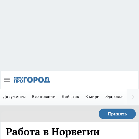
Документы
Все новости
Лайфхак
В мире
Здоровье
Зака
Принять
Работа в Норвегии