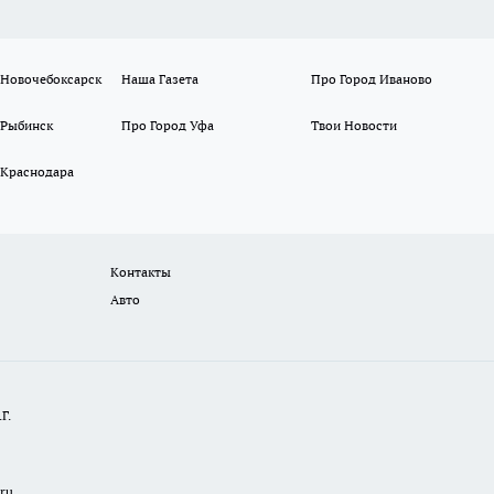
 Новочебоксарск
Наша Газета
Про Город Иваново
 Рыбинск
Про Город Уфа
Твои Новости
 Краснодара
Контакты
Авто
Г.
.ru