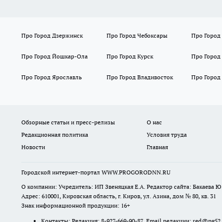
Про Город Дзержинск
Про Город Чебоксары
Про Город
Про Город Йошкар-Ола
Про Город Курск
Про Город
Про Город Ярославль
Про Город Владивосток
Про Город
Обзорные статьи и пресс-релизы
О нас
Редакционная политика
Условия труда
Новости
Главная
Городской интернет-портал WWW.PROGORODNN.RU
О компании: Учредитель: ИП Звеняцкая Е.А. Редактор сайта: Бакаева Ю.
Адрес: 610001, Кировская область, г. Киров, ул. Азина, дом № 80, кв. 31
Знак информационной продукции: 16+
Контакты: Редакция: 8-927-669-90-87 Email редакции: red@pg52