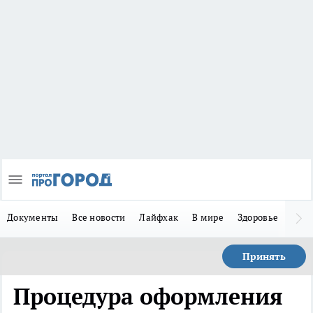
Документы
Все новости
Лайфхак
В мире
Здоровье
Зака
Принять
Процедура оформления