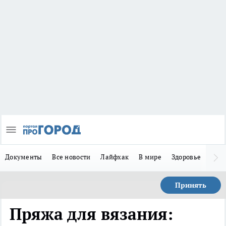
Документы
Все новости
Лайфхак
В мире
Здоровье
Зака
Принять
Пряжа для вязания: