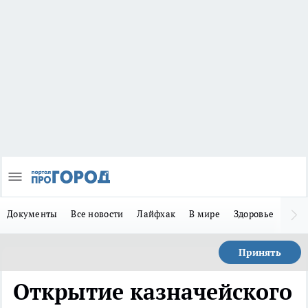
Документы
Все новости
Лайфхак
В мире
Здоровье
Зака
Принять
Открытие казначейского