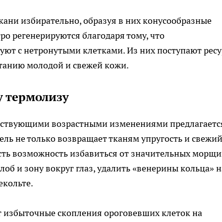
ткани избирательно, образуя в них конусообразные
о регенерируются благодаря тому, что
ют с нетронутыми клетками. Из них поступают ресу
танию молодой и свежей кожи.
 термолизу
утствующими возрастными изменениями предлагаетс
ель не только возвращает тканям упругость и свежи
Есть возможность избавиться от значительных морщи
лоб и зону вокруг глаз, удалить «венерины кольца» н
екольте.
 избыточные скопления ороговевших клеток на