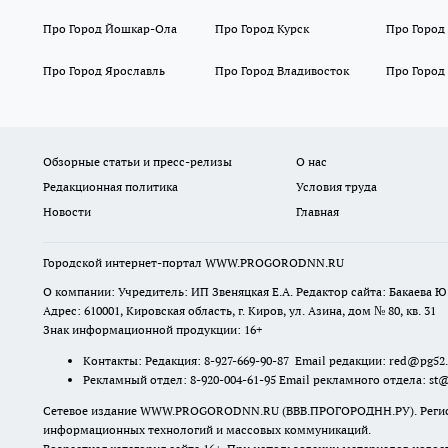
Про Город Йошкар-Ола
Про Город Курск
Про Город
Про Город Ярославль
Про Город Владивосток
Про Город
Обзорные статьи и пресс-релизы
О нас
Редакционная политика
Условия труда
Новости
Главная
Городской интернет-портал WWW.PROGORODNN.RU
О компании: Учредитель: ИП Звеняцкая Е.А. Редактор сайта: Бакаева Ю.
Адрес: 610001, Кировская область, г. Киров, ул. Азина, дом № 80, кв. 31
Знак информационной продукции: 16+
Контакты: Редакция: 8-927-669-90-87 Email редакции: red@pg52
Рекламный отдел: 8-920-004-61-95 Email рекламного отдела: st
Сетевое издание WWW.PROGORODNN.RU (ВВВ.ПРОГОРОДНН.РУ). Регистраци
информационных технологий и массовых коммуникаций.