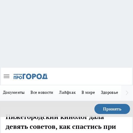
Документы
Все новости
Лайфхак
В мире
Здоровье
Зака
Принять
Нижегородский кинолог дала
девять советов, как спастись при