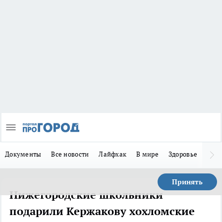
Документы
Все новости
Лайфхак
В мире
Здоровье
Зака
Принять
Нижегородские школьники
подарили Кержакову хохломские