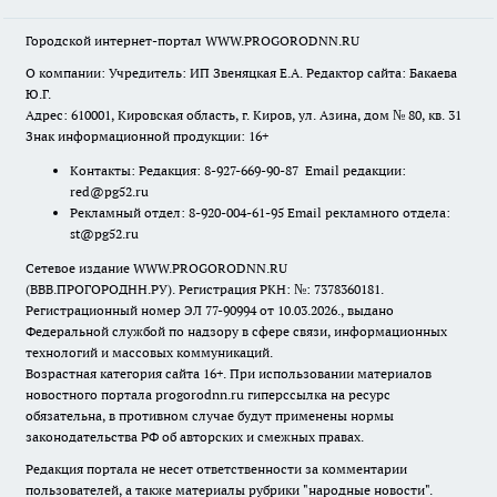
Городской интернет-портал WWW.PROGORODNN.RU
О компании: Учредитель: ИП Звеняцкая Е.А. Редактор сайта: Бакаева
Ю.Г.
Адрес: 610001, Кировская область, г. Киров, ул. Азина, дом № 80, кв. 31
Знак информационной продукции: 16+
Контакты: Редакция: 8-927-669-90-87 Email редакции:
red@pg52.ru
Рекламный отдел: 8-920-004-61-95 Email рекламного отдела:
st@pg52.ru
Сетевое издание WWW.PROGORODNN.RU
(ВВВ.ПРОГОРОДНН.РУ). Регистрация РКН: №: 7378360181.
Регистрационный номер ЭЛ 77-90994 от 10.03.2026., выдано
Федеральной службой по надзору в сфере связи, информационных
технологий и массовых коммуникаций.
Возрастная категория сайта 16+. При использовании материалов
новостного портала progorodnn.ru гиперссылка на ресурс
обязательна
,
в противном случае будут применены нормы
законодательства РФ об авторских и смежных правах.
Редакция портала не несет ответственности за комментарии
пользователей, а также материалы рубрики "народные новости".