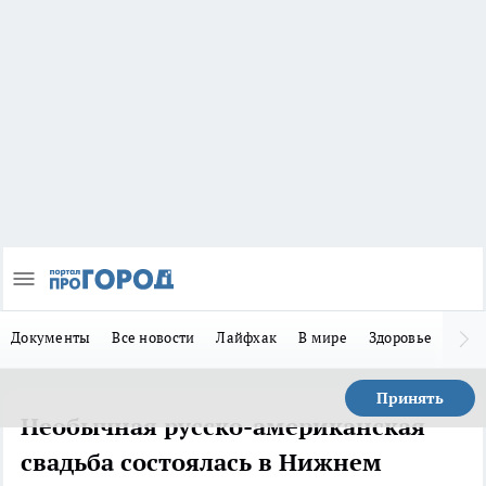
Документы
Все новости
Лайфхак
В мире
Здоровье
Зака
Принять
Необычная русско-американская
свадьба состоялась в Нижнем