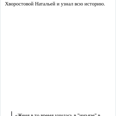
Хворостовой Натальей и узнал всю историю.
«Женя в то время училась в "инъязе" в