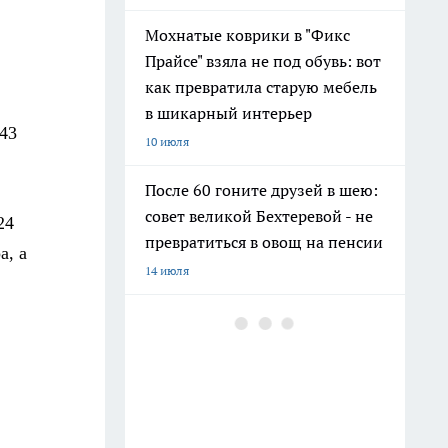
Мохнатые коврики в "Фикс
Прайсе" взяла не под обувь: вот
как превратила старую мебель
в шикарный интерьер
43
10 июля
После 60 гоните друзей в шею:
совет великой Бехтеревой - не
24
превратиться в овощ на пенсии
а, а
14 июля
Шоколад, достойный короны:
любимый десерт Елизаветы II
по простому рецепту из
Букингемского дворца
16 июля