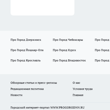
Про Город Дзержинск
Про Город Чебоксары
Про Город
Про Город Йошкар-Ола
Про Город Курск
Про Город
Про Город Ярославль
Про Город Владивосток
Про Город
Обзорные статьи и пресс-релизы
О нас
Редакционная политика
Условия труда
Новости
Главная
Городской интернет-портал WWW.PROGORODNN.RU