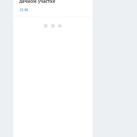
дачном участке
13:50
Шашлычники из Баку
обходятся без уксуса: один
фрукт из холодильника
делает мясо мягким за 15
минут
13:38
Университет Лобачевского
подвел итоги зачисления
13:02