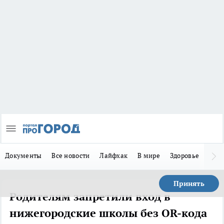
Документы
Все новости
Лайфхак
В мире
Здоровье
Зака
Принять
Родителям запретили вход в
нижегородские школы без OR-кода