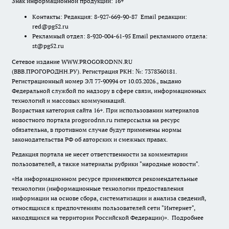
Знак информационной продукции: 16+
Контакты: Редакция: 8-927-669-90-87 Email редакции:
red@pg52.ru
Рекламный отдел: 8-920-004-61-95 Email рекламного отдела:
st@pg52.ru
Сетевое издание WWW.PROGORODNN.RU
(ВВВ.ПРОГОРОДНН.РУ). Регистрация РКН: №: 7378360181.
Регистрационный номер ЭЛ 77-90994 от 10.03.2026., выдано
Федеральной службой по надзору в сфере связи, информационных
технологий и массовых коммуникаций.
Возрастная категория сайта 16+. При использовании материалов
новостного портала progorodnn.ru гиперссылка на ресурс
обязательна
,
в противном случае будут применены нормы
законодательства РФ об авторских и смежных правах.
Редакция портала не несет ответственности за комментарии
пользователей, а также материалы рубрики "народные новости".
«На информационном ресурсе применяются рекомендательные
технологии (информационные технологии предоставления
информации на основе сбора, систематизации и анализа сведений,
относящихся к предпочтениям пользователей сети "Интернет",
находящихся на территории Российской Федерации)».
Подробнее