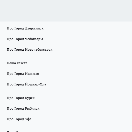
Про Город Дзержинск
Про Город Чебоксары
Про Город Новочебоксарск
Наша Газета
Про Город Иваново
Про Город Йошкар-Ола
Про Город Курск
Про Город Рыбинск
Про Город Уфа