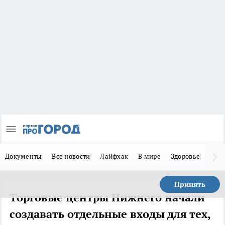
Документы
Все новости
Лайфхак
В мире
Здоровье
Зака
Принять
Торговые центры Нижнего начали
создавать отдельные входы для тех,