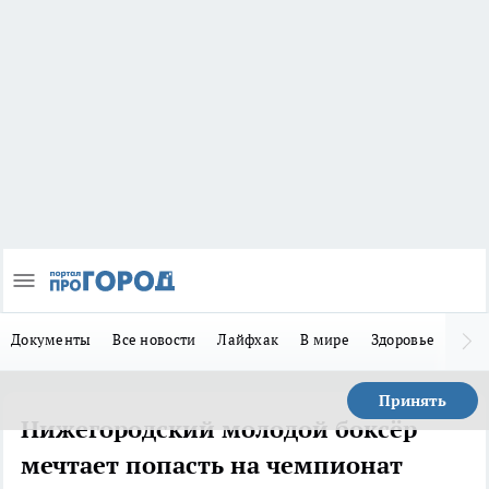
Документы
Все новости
Лайфхак
В мире
Здоровье
Зака
Принять
Нижегородский молодой боксёр
мечтает попасть на чемпионат