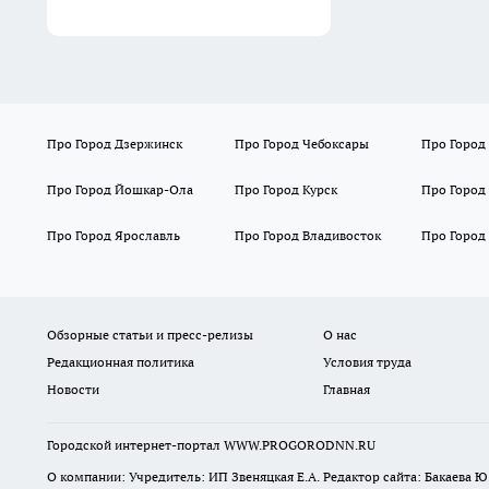
Про Город Дзержинск
Про Город Чебоксары
Про Город
Про Город Йошкар-Ола
Про Город Курск
Про Город
Про Город Ярославль
Про Город Владивосток
Про Город
Обзорные статьи и пресс-релизы
О нас
Редакционная политика
Условия труда
Новости
Главная
Городской интернет-портал WWW.PROGORODNN.RU
О компании: Учредитель: ИП Звеняцкая Е.А. Редактор сайта: Бакаева Ю.