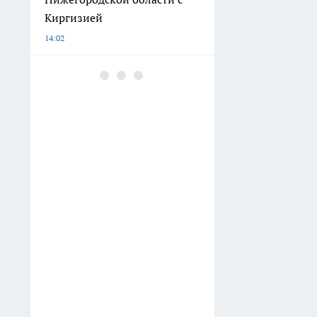
Киргизией
14:02
Под Бором ночью
перевернулась машина -
один человек погиб
14:01
Арбуз против дыни:
эксперты назвали самый
опасный продукт для
фигуры и объяснили
скрытый вред
13:38