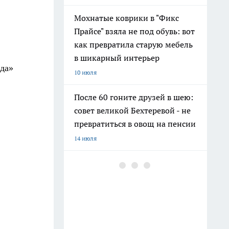
Мохнатые коврики в "Фикс
Прайсе" взяла не под обувь: вот
как превратила старую мебель
в шикарный интерьер
еда»
10 июля
После 60 гоните друзей в шею:
совет великой Бехтеревой - не
превратиться в овощ на пенсии
14 июля
Гигант с нежной душой: как
создать белоснежную стену
цветов, от которой
невозможно отвести взгляд
13 июля