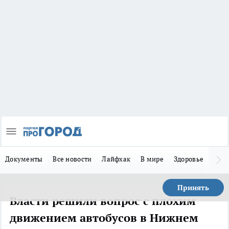
Документы
Все новости
Лайфхак
В мире
Здоровье
Зака
Принять
Власти решили вопрос с плохим
движением автобусов в Нижнем