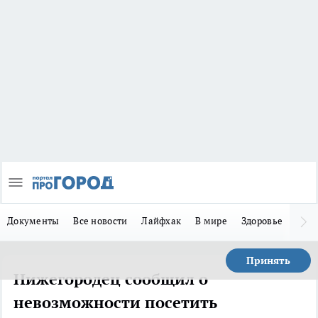
Документы
Все новости
Лайфхак
В мире
Здоровье
Зака
Принять
Нижегородец сообщил о
невозможности посетить