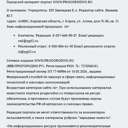
Городской интернет-портал WWW.PROGORODNN.RU
О компании: Учредитель: ИП Звеняцкая Е.А. Редактор сайта: Бакаева
Ю.Г.
Адрес: 610001, Кировская область, г. Киров, ул. Азина, дом № 80, кв. 31
Знак информационной продукции: 16+
Контакты: Редакция: 8-927-669-90-87 Email редакции:
red@pg52.ru
Рекламный отдел: 8-920-004-61-95 Email рекламного отдела:
st@pg52.ru
Сетевое издание WWW.PROGORODNN.RU
(ВВВ.ПРОГОРОДНН.РУ). Регистрация РКН: №: 7378360181.
Регистрационный номер ЭЛ 77-90994 от 10.03.2026., выдано
Федеральной службой по надзору в сфере связи, информационных
технологий и массовых коммуникаций.
Возрастная категория сайта 16+. При использовании материалов
новостного портала progorodnn.ru гиперссылка на ресурс
обязательна
,
в противном случае будут применены нормы
законодательства РФ об авторских и смежных правах.
Редакция портала не несет ответственности за комментарии
пользователей, а также материалы рубрики "народные новости".
«На информационном ресурсе применяются рекомендательные