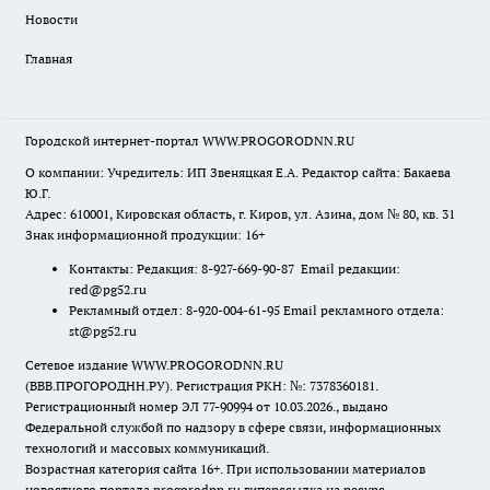
Новости
Главная
Городской интернет-портал WWW.PROGORODNN.RU
О компании: Учредитель: ИП Звеняцкая Е.А. Редактор сайта: Бакаева
Ю.Г.
Адрес: 610001, Кировская область, г. Киров, ул. Азина, дом № 80, кв. 31
Знак информационной продукции: 16+
Контакты: Редакция: 8-927-669-90-87 Email редакции:
red@pg52.ru
Рекламный отдел: 8-920-004-61-95 Email рекламного отдела:
st@pg52.ru
Сетевое издание WWW.PROGORODNN.RU
(ВВВ.ПРОГОРОДНН.РУ). Регистрация РКН: №: 7378360181.
Регистрационный номер ЭЛ 77-90994 от 10.03.2026., выдано
Федеральной службой по надзору в сфере связи, информационных
технологий и массовых коммуникаций.
Возрастная категория сайта 16+. При использовании материалов
новостного портала progorodnn.ru гиперссылка на ресурс