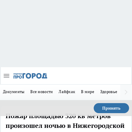
Документы
Все новости
Лайфхак
В мире
Здоровье
Зака
Принять
Пожар площадью 320 кв метров
произошел ночью в Нижегородской