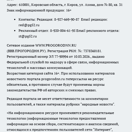
Адрес: 610001, Кировская область, г. Киров, ул. Азина, дом № 80, кв. 31
Знак информационной продукции: 16+
Контакты: Редакция: 8-927-669-90-87 Email редакции:
red@pg52.ru
Рекламный отдел: 8-920-004-61-95 Email рекламного отдела:
st@pg52.ru
Сетевое издание WWW.PROGORODNN.RU
(ВВВ.ПРОГОРОДНН.РУ). Регистрация РКН: №: 7378360181.
Регистрационный номер ЭЛ 77-90994 от 10.03.2026., выдано
Федеральной службой по надзору в сфере связи, информационных
технологий и массовых коммуникаций.
Возрастная категория сайта 16+. При использовании материалов
новостного портала progorodnn.ru гиперссылка на ресурс
обязательна
,
в противном случае будут применены нормы
законодательства РФ об авторских и смежных правах.
Редакция портала не несет ответственности за комментарии
пользователей, а также материалы рубрики "народные новости".
«На информационном ресурсе применяются рекомендательные
технологии (информационные технологии предоставления
информации на основе сбора, систематизации и анализа сведений,
относящихся к предпочтениям пользователей сети "Интернет",