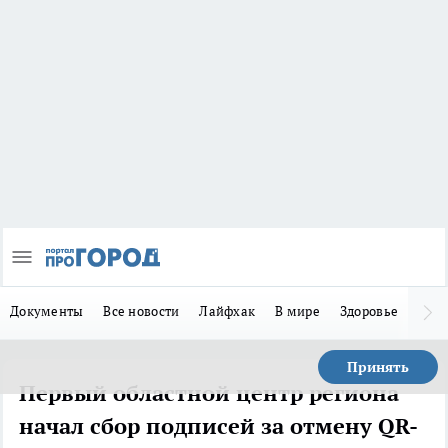
Документы
Все новости
Лайфхак
В мире
Здоровье
Зака
Принять
Первый областной центр региона
начал сбор подписей за отмену QR-