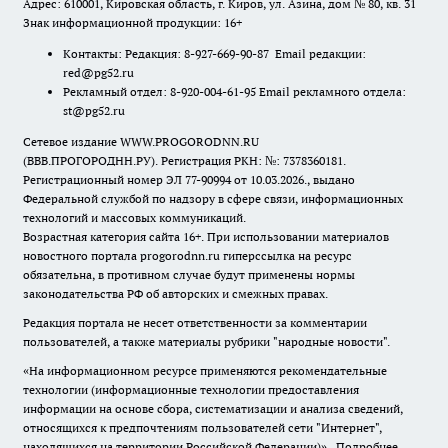
Адрес: 610001, Кировская область, г. Киров, ул. Азина, дом № 80, кв. 31
Знак информационной продукции: 16+
Контакты: Редакция: 8-927-669-90-87 Email редакции:
red@pg52.ru
Рекламный отдел: 8-920-004-61-95 Email рекламного отдела:
st@pg52.ru
Сетевое издание WWW.PROGORODNN.RU
(ВВВ.ПРОГОРОДНН.РУ). Регистрация РКН: №: 7378360181.
Регистрационный номер ЭЛ 77-90994 от 10.03.2026., выдано
Федеральной службой по надзору в сфере связи, информационных
технологий и массовых коммуникаций.
Возрастная категория сайта 16+. При использовании материалов
новостного портала progorodnn.ru гиперссылка на ресурс
обязательна
,
в противном случае будут применены нормы
законодательства РФ об авторских и смежных правах.
Редакция портала не несет ответственности за комментарии
пользователей, а также материалы рубрики "народные новости".
«На информационном ресурсе применяются рекомендательные
технологии (информационные технологии предоставления
информации на основе сбора, систематизации и анализа сведений,
относящихся к предпочтениям пользователей сети "Интернет",
находящихся на территории Российской Федерации)».
Подробнее