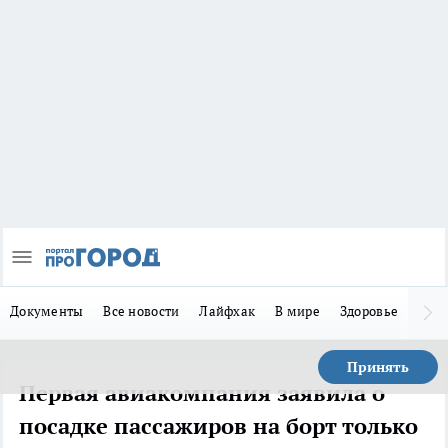
Документы
Все новости
Лайфхак
В мире
Здоровье
Зака
Принять
Первая авиакомпания заявила о
посадке пассажиров на борт только