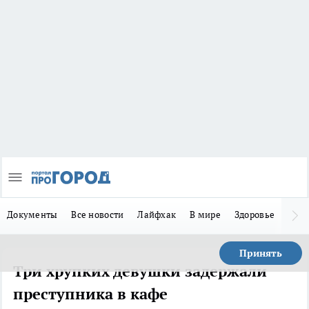
Документы
Все новости
Лайфхак
В мире
Здоровье
Зака
Принять
Три хрупких девушки задержали
преступника в кафе