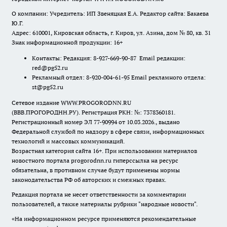
О компании: Учредитель: ИП Звеняцкая Е.А. Редактор сайта: Бакаева
Ю.Г.
Адрес: 610001, Кировская область, г. Киров, ул. Азина, дом № 80, кв. 31
Знак информационной продукции: 16+
Контакты: Редакция: 8-927-669-90-87 Email редакции:
red@pg52.ru
Рекламный отдел: 8-920-004-61-95 Email рекламного отдела:
st@pg52.ru
Сетевое издание WWW.PROGORODNN.RU
(ВВВ.ПРОГОРОДНН.РУ). Регистрация РКН: №: 7378360181.
Регистрационный номер ЭЛ 77-90994 от 10.03.2026., выдано
Федеральной службой по надзору в сфере связи, информационных
технологий и массовых коммуникаций.
Возрастная категория сайта 16+. При использовании материалов
новостного портала progorodnn.ru гиперссылка на ресурс
обязательна
,
в противном случае будут применены нормы
законодательства РФ об авторских и смежных правах.
Редакция портала не несет ответственности за комментарии
пользователей, а также материалы рубрики "народные новости".
«На информационном ресурсе применяются рекомендательные