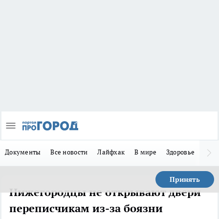
Документы
Все новости
Лайфхак
В мире
Здоровье
Зака
Принять
Нижегородцы не открывают двери
переписчикам из-за боязни