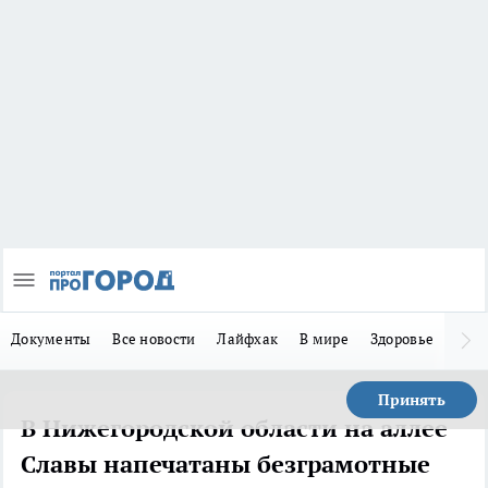
Документы
Все новости
Лайфхак
В мире
Здоровье
Зака
Принять
В Нижегородской области на аллее
Славы напечатаны безграмотные