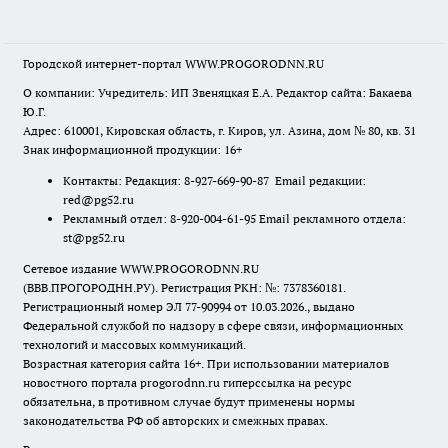
Городской интернет-портал WWW.PROGORODNN.RU
О компании: Учредитель: ИП Звеняцкая Е.А. Редактор сайта: Бакаева
Ю.Г.
Адрес: 610001, Кировская область, г. Киров, ул. Азина, дом № 80, кв. 31
Знак информационной продукции: 16+
Контакты: Редакция: 8-927-669-90-87 Email редакции:
red@pg52.ru
Рекламный отдел: 8-920-004-61-95 Email рекламного отдела:
st@pg52.ru
Сетевое издание WWW.PROGORODNN.RU
(ВВВ.ПРОГОРОДНН.РУ). Регистрация РКН: №: 7378360181.
Регистрационный номер ЭЛ 77-90994 от 10.03.2026., выдано
Федеральной службой по надзору в сфере связи, информационных
технологий и массовых коммуникаций.
Возрастная категория сайта 16+. При использовании материалов
новостного портала progorodnn.ru гиперссылка на ресурс
обязательна
,
в противном случае будут применены нормы
законодательства РФ об авторских и смежных правах.