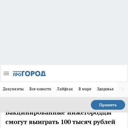
Документы
Все новости
Лайфхак
В мире
Здоровье
Зака
Принять
Вакцинированные нижегородцы
смогут выиграть 100 тысяч рублей