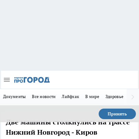
Документы
Все новости
Лайфхак
В мире
Здоровье
Зака
Принять
Две машины столкнулись на трассе
Нижний Новгород - Киров