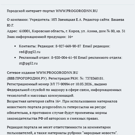
Городской интернет-портал WWW.PROGORODNN.RU
О компании: Учредитель: ИП Звеняцкая Е.А. Редактор сайта: Бакаева
Ю.Г.
Адрес: 610001, Кировская область, г. Киров, ул. Азина, дом № 80, кв. 31
Знак информационной продукции: 16+
Контакты: Редакция: 8-927-669-90-87 Email редакции:
red@pg52.ru
Рекламный отдел: 8-920-004-61-95 Email рекламного отдела:
st@pg52.ru
Сетевое издание WWW.PROGORODNN.RU
(ВВВ.ПРОГОРОДНН.РУ). Регистрация РКН: №: 7378360181.
Регистрационный номер ЭЛ 77-90994 от 10.03.2026., выдано
Федеральной службой по надзору в сфере связи, информационных
технологий и массовых коммуникаций.
Возрастная категория сайта 16+. При использовании материалов
новостного портала progorodnn.ru гиперссылка на ресурс
обязательна
,
в противном случае будут применены нормы
законодательства РФ об авторских и смежных правах.
Редакция портала не несет ответственности за комментарии
пользователей, а также материалы рубрики "народные новости".