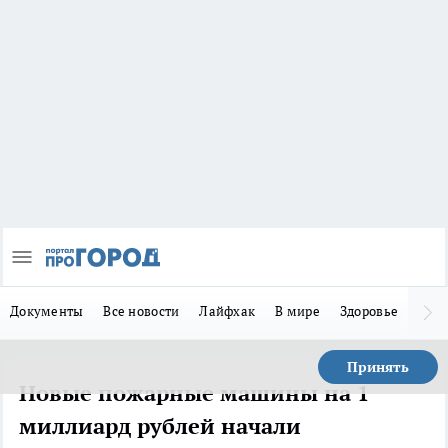
Документы
Все новости
Лайфхак
В мире
Здоровье
Зака
Принять
Новые пожарные машины на 1
миллиард рублей начали