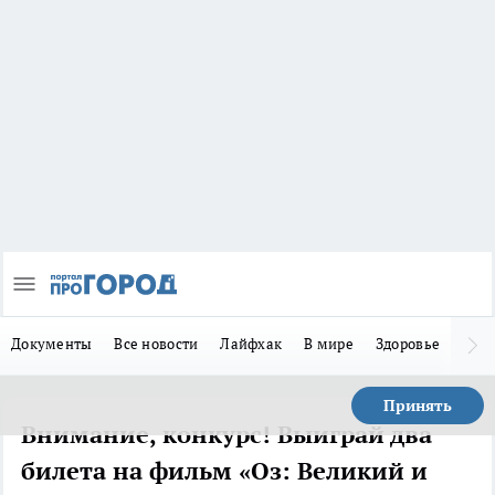
Документы
Все новости
Лайфхак
В мире
Здоровье
Зака
Принять
Внимание, конкурс! Выиграй два
билета на фильм «Оз: Великий и