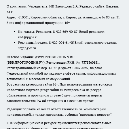
О компании: Учредитель: ИП Звеняцкая Е.А. Редактор сайта: Бакаева
Ю.Г.
Адрес: 610001, Кировская область, г. Киров, ул. Азина, дом № 80, кв. 31
Знак информационной продукции: 16+
Контакты: Редакция: 8-927-669-90-87 Email редакции:
red@pg52.ru
Рекламный отдел: 8-920-004-61-95 Email рекламного отдела:
st@pg52.ru
Сетевое издание WWW.PROGORODNN.RU
(ВВВ.ПРОГОРОДНН.РУ). Регистрация РКН: №: 7378360181.
Регистрационный номер ЭЛ 77-90994 от 10.03.2026., выдано
Федеральной службой по надзору в сфере связи, информационных
технологий и массовых коммуникаций.
Возрастная категория сайта 16+. При использовании материалов
новостного портала progorodnn.ru гиперссылка на ресурс
обязательна
,
в противном случае будут применены нормы
законодательства РФ об авторских и смежных правах.
Редакция портала не несет ответственности за комментарии
пользователей, а также материалы рубрики "народные новости".
«На информационном ресурсе применяются рекомендательные
технологии (информационные технологии предоставления