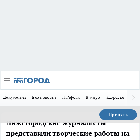
Документы
Все новости
Лайфхак
В мире
Здоровье
Зака
Принять
Нижегородские журналисты
представили творческие работы на