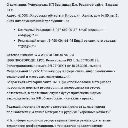
О компании: Учредитель: ИП Звеняцкая Е.А. Редактор сайта: Бакаева
Ю.Г.
Адрес: 610001, Кировская область, г. Киров, ул. Азина, дом № 80, кв. 31
Знак информационной продукции: 16+
Контакты: Редакция: 8-927-669-90-87 Email редакции:
red@pg52.ru
Рекламный отдел: 8-920-004-61-95 Email рекламного отдела:
st@pg52.ru
Сетевое издание WWW.PROGORODNN.RU
(ВВВ.ПРОГОРОДНН.РУ). Регистрация РКН: №: 7378360181.
Регистрационный номер ЭЛ 77-90994 от 10.03.2026., выдано
Федеральной службой по надзору в сфере связи, информационных
технологий и массовых коммуникаций.
Возрастная категория сайта 16+. При использовании материалов
новостного портала progorodnn.ru гиперссылка на ресурс
обязательна
,
в противном случае будут применены нормы
законодательства РФ об авторских и смежных правах.
Редакция портала не несет ответственности за комментарии
пользователей, а также материалы рубрики "народные новости".
«На информационном ресурсе применяются рекомендательные
технологии (информационные технологии предоставления