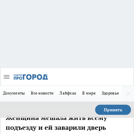
Документы
Все новости
Лайфхак
В мире
Здоровье
Зака
Принять
Женщина мешала жить всему
подъезду и ей заварили дверь