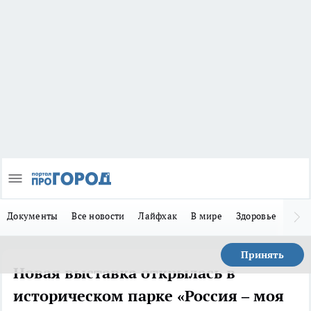
Документы
Все новости
Лайфхак
В мире
Здоровье
Зака
Принять
Новая выставка открылась в
историческом парке «Россия – моя