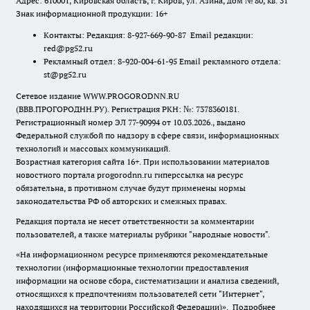
Адрес: 610001, Кировская область, г. Киров, ул. Азина, дом № 80, кв. 31
Знак информационной продукции: 16+
Контакты: Редакция: 8-927-669-90-87 Email редакции:
red@pg52.ru
Рекламный отдел: 8-920-004-61-95 Email рекламного отдела:
st@pg52.ru
Сетевое издание WWW.PROGORODNN.RU
(ВВВ.ПРОГОРОДНН.РУ). Регистрация РКН: №: 7378360181.
Регистрационный номер ЭЛ 77-90994 от 10.03.2026., выдано
Федеральной службой по надзору в сфере связи, информационных
технологий и массовых коммуникаций.
Возрастная категория сайта 16+. При использовании материалов
новостного портала progorodnn.ru гиперссылка на ресурс
обязательна
,
в противном случае будут применены нормы
законодательства РФ об авторских и смежных правах.
Редакция портала не несет ответственности за комментарии
пользователей, а также материалы рубрики "народные новости".
«На информационном ресурсе применяются рекомендательные
технологии (информационные технологии предоставления
информации на основе сбора, систематизации и анализа сведений,
относящихся к предпочтениям пользователей сети "Интернет",
находящихся на территории Российской Федерации)».
Подробнее