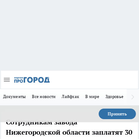
Документы
Все новости
Лайфхак
В мире
Здоровье
Зака
Принять
Сотрудникам завода
Нижегородской области заплатят 30