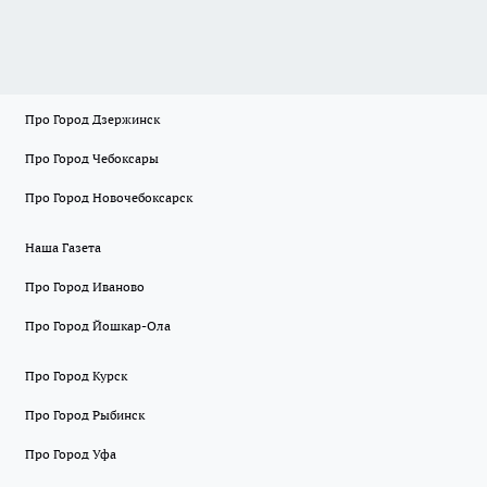
Про Город Дзержинск
Про Город Чебоксары
Про Город Новочебоксарск
Наша Газета
Про Город Иваново
Про Город Йошкар-Ола
Про Город Курск
Про Город Рыбинск
Про Город Уфа