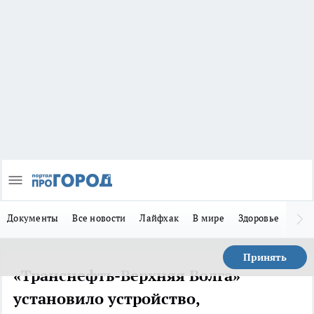
Документы
Все новости
Лайфхак
В мире
Здоровье
Зака
Принять
«Транснефть-Верхняя Волга»
установило устройство,