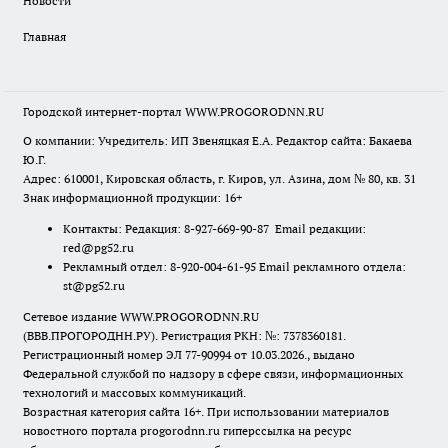
Новости
Главная
Городской интернет-портал WWW.PROGORODNN.RU
О компании: Учредитель: ИП Звеняцкая Е.А. Редактор сайта: Бакаева
Ю.Г.
Адрес: 610001, Кировская область, г. Киров, ул. Азина, дом № 80, кв. 31
Знак информационной продукции: 16+
Контакты: Редакция: 8-927-669-90-87 Email редакции:
red@pg52.ru
Рекламный отдел: 8-920-004-61-95 Email рекламного отдела:
st@pg52.ru
Сетевое издание WWW.PROGORODNN.RU
(ВВВ.ПРОГОРОДНН.РУ). Регистрация РКН: №: 7378360181.
Регистрационный номер ЭЛ 77-90994 от 10.03.2026., выдано
Федеральной службой по надзору в сфере связи, информационных
технологий и массовых коммуникаций.
Возрастная категория сайта 16+. При использовании материалов
новостного портала progorodnn.ru гиперссылка на ресурс