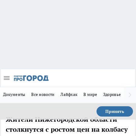
Документы
Все новости
Лайфхак
В мире
Здоровье
Зака
Принять
Жители Нижегородской области
столкнутся с ростом цен на колбасу