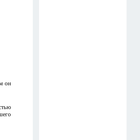
Гигант с нежной душой: как
создать белоснежную стену
цветов, от которой
невозможно отвести взгляд
13 июля
Эксперты назвали отличный
растворимый кофе: беру по 3
банки себе, на подарок и в
офис – проверенное качество
 он 
13 июля
6 опасных деревьев, которые
тью 
Мичурин называл запретными
его 
для участков — а мы упрямо
продолжаем их сажать
12 июля