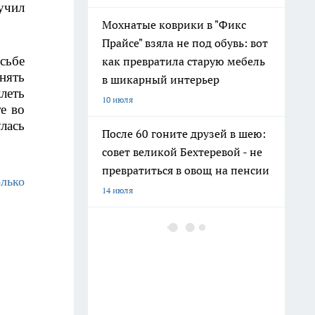
чил 
Мохнатые коврики в "Фикс
Прайсе" взяла не под обувь: вот
сьбе 
как превратила старую мебель
ять 
в шикарный интерьер
еть 
10 июля
е во 
ась 
После 60 гоните друзей в шею:
совет великой Бехтеревой - не
превратиться в овощ на пенсии
ько 
14 июля
Шоколад, достойный короны:
любимый десерт Елизаветы II
по простому рецепту из
Букингемского дворца
16 июля