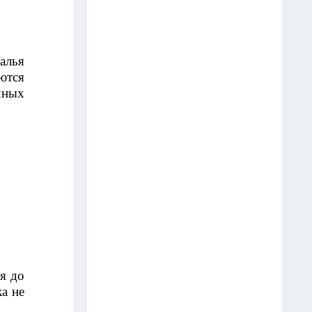
Старые простыни - сокровище
для хозяйки: как превратить
лья 
хлопковую ветошь в уютный
тся 
бисквитный плед
ных 
19 июля
Зубной пастой закупаюсь
оптом: вот как отмываю
сковородки до блеска — 5
работающих лайфхаков
18 июля
Фасад без бригады и лесов: чем
облицевать дом, чтобы он
 до 
выглядел дороже сайдинга, а
а не 
стоил вдвое меньше