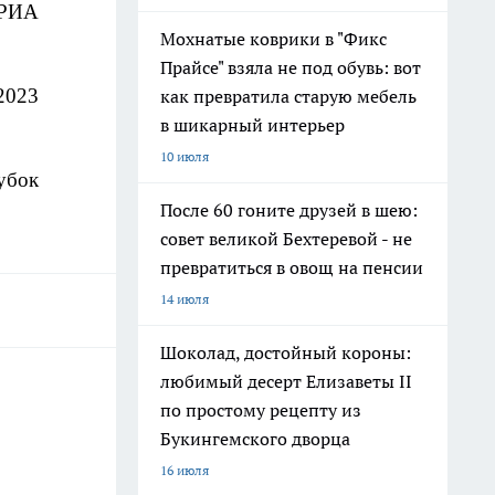
РИА 
Мохнатые коврики в "Фикс
Прайсе" взяла не под обувь: вот
023 
как превратила старую мебель
в шикарный интерьер
10 июля
бок 
После 60 гоните друзей в шею:
совет великой Бехтеревой - не
превратиться в овощ на пенсии
14 июля
Шоколад, достойный короны:
любимый десерт Елизаветы II
по простому рецепту из
Букингемского дворца
16 июля