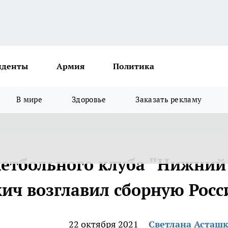
иденты
Армия
Политика
В мире
Здоровье
Заказать рекламу
кетбольного клуба "Нижний
кич возглавил сборную Росс
22 октября 2021
Светлана Асташ