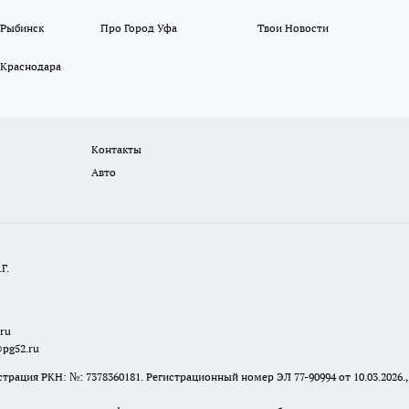
 Рыбинск
Про Город Уфа
Твои Новости
 Краснодара
Контакты
Авто
Г.
.ru
@pg52.ru
я РКН: №: 7378360181. Регистрационный номер ЭЛ 77-90994 от 10.03.2026., 