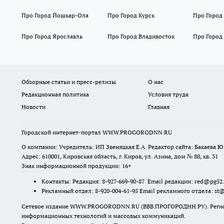
Про Город Йошкар-Ола
Про Город Курск
Про Город
Про Город Ярославль
Про Город Владивосток
Про Город
Обзорные статьи и пресс-релизы
О нас
Редакционная политика
Условия труда
Новости
Главная
Городской интернет-портал WWW.PROGORODNN.RU
О компании: Учредитель: ИП Звеняцкая Е.А. Редактор сайта: Бакаева Ю.
Адрес: 610001, Кировская область, г. Киров, ул. Азина, дом № 80, кв. 31
Знак информационной продукции: 16+
Контакты: Редакция: 8-927-669-90-87 Email редакции: red@pg52
Рекламный отдел: 8-920-004-61-95 Email рекламного отдела: st
Сетевое издание WWW.PROGORODNN.RU (ВВВ.ПРОГОРОДНН.РУ). Регистраци
информационных технологий и массовых коммуникаций.