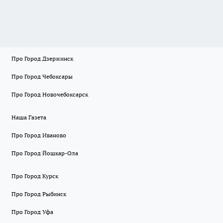
Про Город Дзержинск
Про Город Чебоксары
Про Город Новочебоксарск
Наша Газета
Про Город Иваново
Про Город Йошкар-Ола
Про Город Курск
Про Город Рыбинск
Про Город Уфа