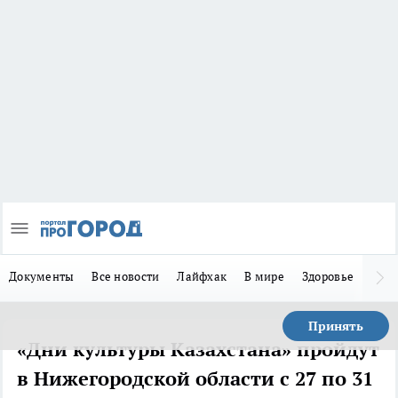
Документы
Все новости
Лайфхак
В мире
Здоровье
Зака
Принять
«Дни культуры Казахстана» пройдут
в Нижегородской области с 27 по 31