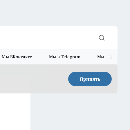
Мы ВКонтакте
Мы в Telegram
Мы в MAX
Принять