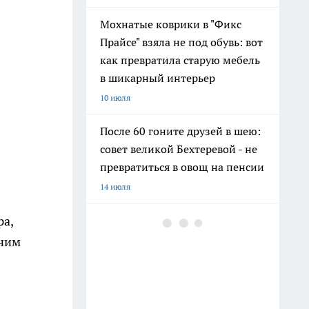
Мохнатые коврики в "Фикс
Прайсе" взяла не под обувь: вот
как превратила старую мебель
в шикарный интерьер
10 июля
После 60 гоните друзей в шею:
совет великой Бехтеревой - не
превратиться в овощ на пенсии
14 июля
ра,
Гигант с нежной душой: как
создать белоснежную стену
очим
цветов, от которой
невозможно отвести взгляд
13 июля