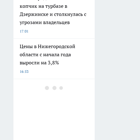
копчик на турбазе в
Дзержинске и столкнулась с
угрозами владельцев
17:01
Цены в Нижегородской
области с начала года
выросли на 3,8%
16:53
Немец сменил ПМЖ в
Германии на Россию: что его
заставило остаться и в чем
мы ошибаемся насчет своей
страны
16:30