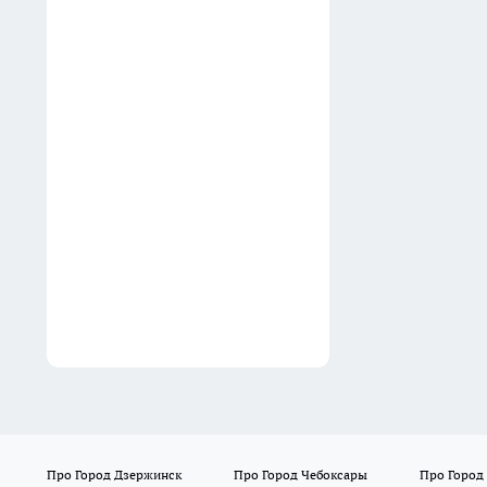
В Нижегородской
агломерации под ИЖС
подготовили более 9,2 млн
кв. м
16:28
На месте бывшего
кинотеатра Россия в
Нижнем Новгороде построят
25-этажный дом и крытый
каток
16:19
Про Город Дзержинск
Про Город Чебоксары
Про Город