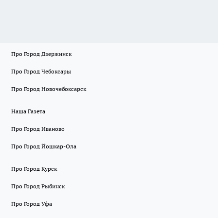
Про Город Дзержинск
Про Город Чебоксары
Про Город Новочебоксарск
Наша Газета
Про Город Иваново
Про Город Йошкар-Ола
Про Город Курск
Про Город Рыбинск
Про Город Уфа