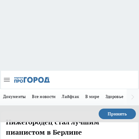
Документы
Все новости
Лайфхак
В мире
Здоровье
Зака
Принять
Нижегородец стал лучшим
пианистом в Берлине