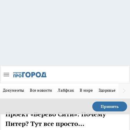
Документы
Все новости
Лайфхак
В мире
Здоровье
Зака
Принять
Проект «Верево Сити»: Почему
Питер? Тут все просто…