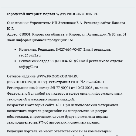
Городской интернет-портал WWW.PROGORODNN.RU
О компании: Учредитель: ИП Звеняцкая Е.А. Редактор сайта: Бакаева
Ю.Г.
Адрес: 610001, Кировская область, г. Киров, ул. Азина, дом № 80, кв. 31
Знак информационной продукции: 16+
Контакты: Редакция: 8-927-669-90-87 Email редакции:
red@pg52.ru
Рекламный отдел: 8-920-004-61-95 Email рекламного отдела:
st@pg52.ru
Сетевое издание WWW.PROGORODNN.RU
(ВВВ.ПРОГОРОДНН.РУ). Регистрация РКН: №: 7378360181.
Регистрационный номер ЭЛ 77-90994 от 10.03.2026., выдано
Федеральной службой по надзору в сфере связи, информационных
технологий и массовых коммуникаций.
Возрастная категория сайта 16+. При использовании материалов
новостного портала progorodnn.ru гиперссылка на ресурс
обязательна
,
в противном случае будут применены нормы
законодательства РФ об авторских и смежных правах.
Редакция портала не несет ответственности за комментарии