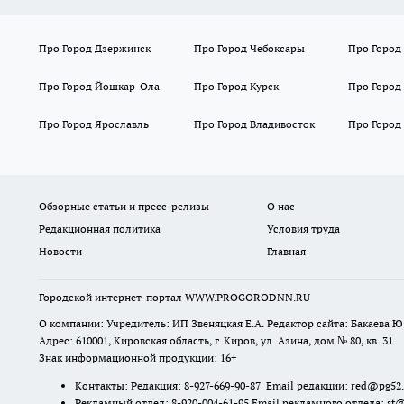
Про Город Дзержинск
Про Город Чебоксары
Про Город
Про Город Йошкар-Ола
Про Город Курск
Про Город
Про Город Ярославль
Про Город Владивосток
Про Город
Обзорные статьи и пресс-релизы
О нас
Редакционная политика
Условия труда
Новости
Главная
Городской интернет-портал WWW.PROGORODNN.RU
О компании: Учредитель: ИП Звеняцкая Е.А. Редактор сайта: Бакаева Ю.
Адрес: 610001, Кировская область, г. Киров, ул. Азина, дом № 80, кв. 31
Знак информационной продукции: 16+
Контакты: Редакция: 8-927-669-90-87 Email редакции: red@pg52
Рекламный отдел: 8-920-004-61-95 Email рекламного отдела: st