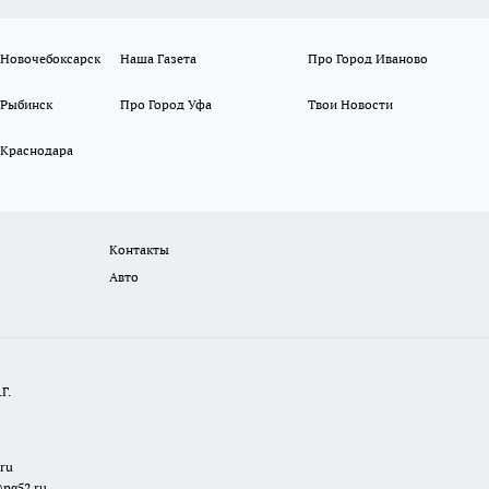
 Новочебоксарск
Наша Газета
Про Город Иваново
 Рыбинск
Про Город Уфа
Твои Новости
 Краснодара
Контакты
Авто
Г.
.ru
@pg52.ru