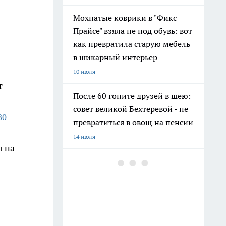
Мохнатые коврики в "Фикс
Прайсе" взяла не под обувь: вот
как превратила старую мебель
в шикарный интерьер
10 июля
т
После 60 гоните друзей в шею:
совет великой Бехтеревой - не
30
превратиться в овощ на пенсии
14 июля
 на
Гигант с нежной душой: как
создать белоснежную стену
цветов, от которой
невозможно отвести взгляд
13 июля