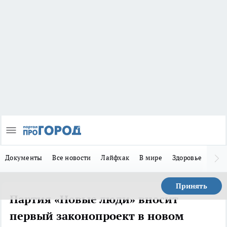
Документы
Все новости
Лайфхак
В мире
Здоровье
Зака
Принять
Партия «Новые люди» вносит
первый законопроект в новом