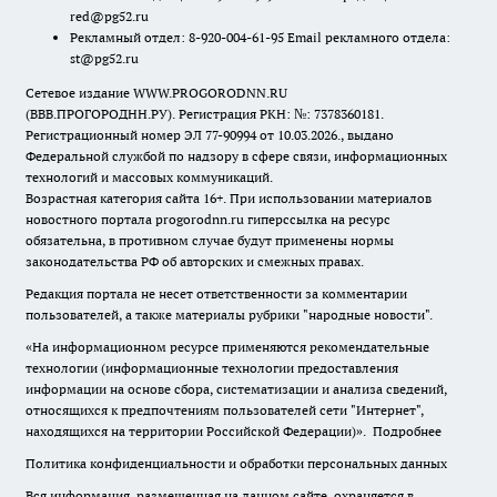
red@pg52.ru
Рекламный отдел: 8-920-004-61-95 Email рекламного отдела:
st@pg52.ru
Сетевое издание WWW.PROGORODNN.RU
(ВВВ.ПРОГОРОДНН.РУ). Регистрация РКН: №: 7378360181.
Регистрационный номер ЭЛ 77-90994 от 10.03.2026., выдано
Федеральной службой по надзору в сфере связи, информационных
технологий и массовых коммуникаций.
Возрастная категория сайта 16+. При использовании материалов
новостного портала progorodnn.ru гиперссылка на ресурс
обязательна
,
в противном случае будут применены нормы
законодательства РФ об авторских и смежных правах.
Редакция портала не несет ответственности за комментарии
пользователей, а также материалы рубрики "народные новости".
«На информационном ресурсе применяются рекомендательные
технологии (информационные технологии предоставления
информации на основе сбора, систематизации и анализа сведений,
относящихся к предпочтениям пользователей сети "Интернет",
находящихся на территории Российской Федерации)».
Подробнее
Политика конфиденциальности и обработки персональных данных
Вся информация, размещенная на данном сайте, охраняется в