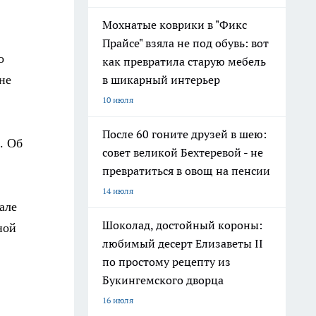
Мохнатые коврики в "Фикс
Прайсе" взяла не под обувь: вот
о
как превратила старую мебель
не
в шикарный интерьер
10 июля
После 60 гоните друзей в шею:
. Об
совет великой Бехтеревой - не
превратиться в овощ на пенсии
14 июля
але
Шоколад, достойный короны:
ной
любимый десерт Елизаветы II
по простому рецепту из
Букингемского дворца
16 июля