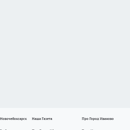
 Новочебоксарск
Наша Газета
Про Город Иваново