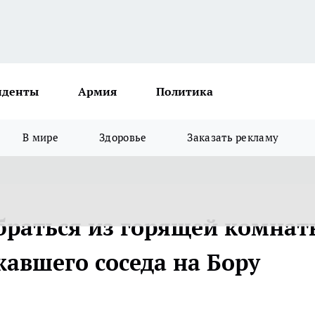
иденты
Армия
Политика
В мире
Здоровье
Заказать рекламу
браться из горящей комнат
жавшего соседа на Бору