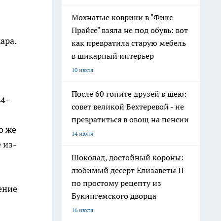
Мохнатые коврики в "Фикс
Прайсе" взяла не под обувь: вот
ара.
как превратила старую мебель
в шикарный интерьер
10 июля
После 60 гоните друзей в шею:
44-
совет великой Бехтеревой - не
превратиться в овощ на пенсии
о же
14 июля
 из-
Шоколад, достойный короны:
любимый десерт Елизаветы II
по простому рецепту из
ение
Букингемского дворца
16 июля