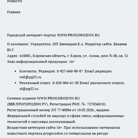
Новости
Главная
Городской интернет-портал WWW.PROGORODNN.RU
О компании: Учредитель: ИП Звеняцкая Е.А. Редактор сайта: Бакаева
Ю.Г.
Адрес: 610001, Кировская область, г. Киров, ул. Азина, дом № 80, кв. 31
Знак информационной продукции: 16+
Контакты: Редакция: 8-927-669-90-87 Email редакции:
red@pg52.ru
Рекламный отдел: 8-920-004-61-95 Email рекламного отдела:
st@pg52.ru
Сетевое издание WWW.PROGORODNN.RU
(ВВВ.ПРОГОРОДНН.РУ). Регистрация РКН: №: 7378360181.
Регистрационный номер ЭЛ 77-90994 от 10.03.2026., выдано
Федеральной службой по надзору в сфере связи, информационных
технологий и массовых коммуникаций.
Возрастная категория сайта 16+. При использовании материалов
новостного портала progorodnn.ru гиперссылка на ресурс