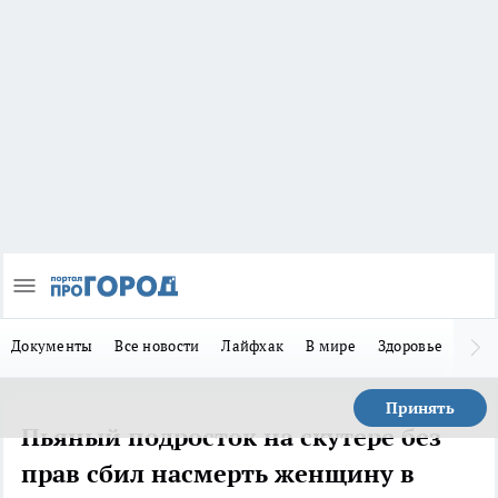
Документы
Все новости
Лайфхак
В мире
Здоровье
Зака
Принять
Пьяный подросток на скутере без
прав сбил насмерть женщину в