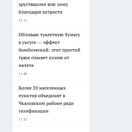
хрустящими всю зиму
благодаря хитрости
12:15
Обливаю туалетную бумагу
в уксусе — эффект
бомбический: этот простой
трюк спасает кухню от
налета
11:48
Более 20 населенных
пунктов объединят в
Чкаловском районе ради
газификации
11:32