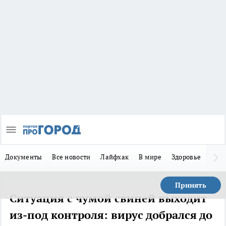
Документы
Все новости
Лайфхак
В мире
Здоровье
Зака
Принять
Ситуация с чумой свиней выходит
из-под контроля: вирус добрался до