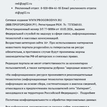
red@pg52.ru
Рекламный отдел: 8-920-004-61-95 Email рекламного отдела:
st@pg52.ru
Сетевое издание WWW.PROGORODNN.RU
(ВВВ.ПРОГОРОДНН.РУ). Регистрация РКН: №: 7378360181.
Регистрационный номер ЭЛ 77-90994 от 10.03.2026., выдано
Федеральной службой по надзору в сфере связи, информационных
технологий и массовых коммуникаций.
Возрастная категория сайта 16+. При использовании материалов
новостного портала progorodnn.ru гиперссылка на ресурс
обязательна
,
в противном случае будут применены нормы
законодательства РФ об авторских и смежных правах.
Редакция портала не несет ответственности за комментарии
пользователей, а также материалы рубрики "народные новости".
«На информационном ресурсе применяются рекомендательные
технологии (информационные технологии предоставления
информации на основе сбора, систематизации и анализа сведений,
относящихся к предпочтениям пользователей сети "Интернет",
находящихся на территории Российской Федерации)».
Подробнее
Политика конфиденциальности и обработки персональных данных
Вся информация, размещенная на данном сайте, охраняется в